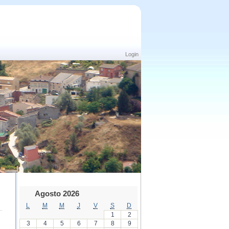
Login
Agosto 2026
L
M
M
J
V
S
D
1
2
3
4
5
6
7
8
9