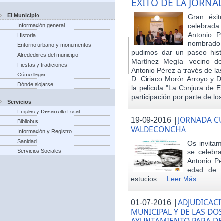
EXITO DE LA JORN
El Municipio
Gran éxit
celebrada
Información general
Antonio P
Historia
nombrado h
Entorno urbano y monumentos
pudimos dar un paseo hist
Alrededores del municipio
Martínez Megía, vecino d
Fiestas y tradiciones
Antonio Pérez a través de la
Cómo llegar
D. Ciriaco Morón Arroyo y D
Dónde alojarse
la película "La Conjura de 
participación por parte de los
Servicios
Empleo y Desarrollo Local
|
JORNADA CU
19-09-2016
Bibliobus
VALDECONCHA
Información y Registro
Sanidad
Os invitam
Servicios Sociales
se celebr
Antonio Pé
edad de 
estudios ...
Leer Más
|
ADJUDICACI
01-07-2016
MUNICIPAL Y DE LAS DO
AYUNTAMIENTO PARA DE