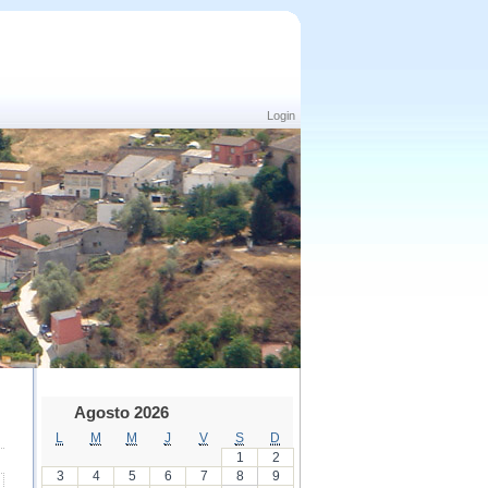
Login
Agosto 2026
L
M
M
J
V
S
D
1
2
3
4
5
6
7
8
9