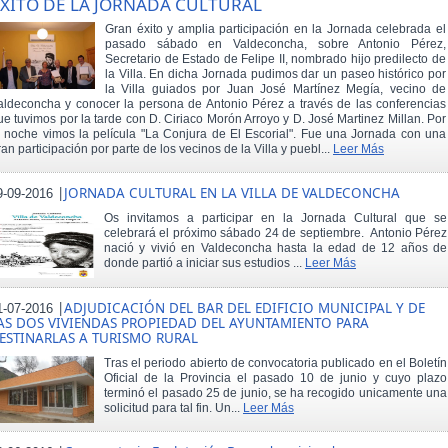
XITO DE LA JORNADA CULTURAL
Gran éxito y amplia participación en la Jornada celebrada el
pasado sábado en Valdeconcha, sobre Antonio Pérez,
Secretario de Estado de Felipe II, nombrado hijo predilecto de
la Villa. En dicha Jornada pudimos dar un paseo histórico por
la Villa guiados por Juan José Martínez Megía, vecino de
aldeconcha y conocer la persona de Antonio Pérez a través de las conferencias
ue tuvimos por la tarde con D. Ciriaco Morón Arroyo y D. José Martinez Millan. Por
a noche vimos la película "La Conjura de El Escorial". Fue una Jornada con una
ran participación por parte de los vecinos de la Villa y puebl...
Leer Más
|
JORNADA CULTURAL EN LA VILLA DE VALDECONCHA
9-09-2016
Os invitamos a participar en la Jornada Cultural que se
celebrará el próximo sábado 24 de septiembre. Antonio Pérez
nació y vivió en Valdeconcha hasta la edad de 12 años de
donde partió a iniciar sus estudios ...
Leer Más
|
ADJUDICACIÓN DEL BAR DEL EDIFICIO MUNICIPAL Y DE
1-07-2016
AS DOS VIVIENDAS PROPIEDAD DEL AYUNTAMIENTO PARA
ESTINARLAS A TURISMO RURAL
Tras el periodo abierto de convocatoria publicado en el Boletín
Oficial de la Provincia el pasado 10 de junio y cuyo plazo
terminó el pasado 25 de junio, se ha recogido unicamente una
solicitud para tal fin. Un...
Leer Más