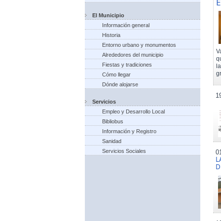
E
El Municipio
Información general
Historia
Entorno urbano y monumentos
V
Alrededores del municipio
q
Fiestas y tradiciones
l
g
Cómo llegar
Dónde alojarse
1
Servicios
Empleo y Desarrollo Local
Bibliobus
Información y Registro
Sanidad
Servicios Sociales
0
L
D