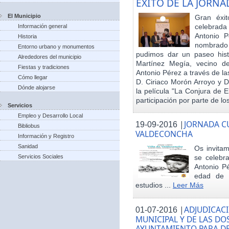
EXITO DE LA JORN
El Municipio
Gran éxit
celebrada
Información general
Antonio P
Historia
nombrado h
Entorno urbano y monumentos
pudimos dar un paseo hist
Alrededores del municipio
Martínez Megía, vecino d
Fiestas y tradiciones
Antonio Pérez a través de la
Cómo llegar
D. Ciriaco Morón Arroyo y D
Dónde alojarse
la película "La Conjura de 
participación por parte de los
Servicios
Empleo y Desarrollo Local
|
JORNADA CU
19-09-2016
Bibliobus
VALDECONCHA
Información y Registro
Sanidad
Os invitam
Servicios Sociales
se celebr
Antonio Pé
edad de 
estudios ...
Leer Más
|
ADJUDICACI
01-07-2016
MUNICIPAL Y DE LAS DO
AYUNTAMIENTO PARA DE