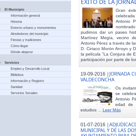
EXITO DE LA JORN
El Municipio
Gran éxit
celebrada
Información general
Antonio P
Historia
nombrado h
Entorno urbano y monumentos
pudimos dar un paseo hist
Alrededores del municipio
Martínez Megía, vecino d
Fiestas y tradiciones
Antonio Pérez a través de la
Cómo llegar
D. Ciriaco Morón Arroyo y D
Dónde alojarse
la película "La Conjura de 
participación por parte de los
Servicios
Empleo y Desarrollo Local
|
JORNADA CU
19-09-2016
Bibliobus
VALDECONCHA
Información y Registro
Sanidad
Os invitam
Servicios Sociales
se celebr
Antonio Pé
edad de 
estudios ...
Leer Más
|
ADJUDICACI
01-07-2016
MUNICIPAL Y DE LAS DO
AYUNTAMIENTO PARA DE