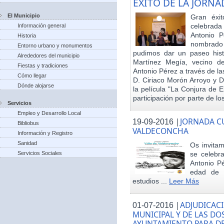
EXITO DE LA JORN
El Municipio
Gran éxit
celebrada
Información general
Antonio P
Historia
nombrado h
Entorno urbano y monumentos
pudimos dar un paseo hist
Alrededores del municipio
Martínez Megía, vecino d
Fiestas y tradiciones
Antonio Pérez a través de la
Cómo llegar
D. Ciriaco Morón Arroyo y D
Dónde alojarse
la película "La Conjura de 
participación por parte de los
Servicios
Empleo y Desarrollo Local
|
JORNADA CU
19-09-2016
Bibliobus
VALDECONCHA
Información y Registro
Sanidad
Os invitam
Servicios Sociales
se celebr
Antonio Pé
edad de 
estudios ...
Leer Más
|
ADJUDICACI
01-07-2016
MUNICIPAL Y DE LAS DO
AYUNTAMIENTO PARA DE