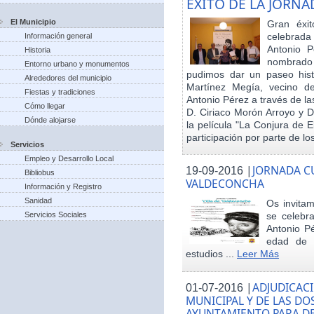
EXITO DE LA JORN
El Municipio
Gran éxit
celebrada
Información general
Antonio P
Historia
nombrado h
Entorno urbano y monumentos
pudimos dar un paseo hist
Alrededores del municipio
Martínez Megía, vecino d
Fiestas y tradiciones
Antonio Pérez a través de la
Cómo llegar
D. Ciriaco Morón Arroyo y D
Dónde alojarse
la película "La Conjura de 
participación por parte de los
Servicios
Empleo y Desarrollo Local
|
JORNADA CU
19-09-2016
Bibliobus
VALDECONCHA
Información y Registro
Sanidad
Os invitam
Servicios Sociales
se celebr
Antonio Pé
edad de 
estudios ...
Leer Más
|
ADJUDICACI
01-07-2016
MUNICIPAL Y DE LAS DO
AYUNTAMIENTO PARA DE