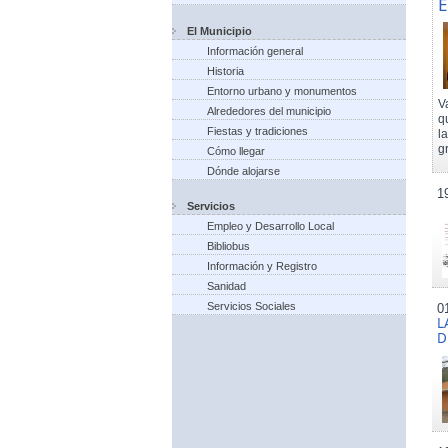
E
El Municipio
Información general
Historia
Entorno urbano y monumentos
V
Alrededores del municipio
q
Fiestas y tradiciones
l
g
Cómo llegar
Dónde alojarse
1
Servicios
Empleo y Desarrollo Local
Bibliobus
Información y Registro
Sanidad
Servicios Sociales
0
L
D