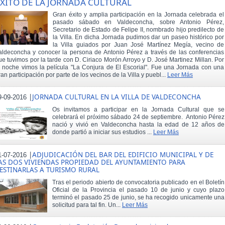
XITO DE LA JORNADA CULTURAL
Gran éxito y amplia participación en la Jornada celebrada el
pasado sábado en Valdeconcha, sobre Antonio Pérez,
Secretario de Estado de Felipe II, nombrado hijo predilecto de
la Villa. En dicha Jornada pudimos dar un paseo histórico por
la Villa guiados por Juan José Martínez Megía, vecino de
aldeconcha y conocer la persona de Antonio Pérez a través de las conferencias
ue tuvimos por la tarde con D. Ciriaco Morón Arroyo y D. José Martinez Millan. Por
a noche vimos la película "La Conjura de El Escorial". Fue una Jornada con una
ran participación por parte de los vecinos de la Villa y puebl...
Leer Más
|
JORNADA CULTURAL EN LA VILLA DE VALDECONCHA
9-09-2016
Os invitamos a participar en la Jornada Cultural que se
celebrará el próximo sábado 24 de septiembre. Antonio Pérez
nació y vivió en Valdeconcha hasta la edad de 12 años de
donde partió a iniciar sus estudios ...
Leer Más
|
ADJUDICACIÓN DEL BAR DEL EDIFICIO MUNICIPAL Y DE
1-07-2016
AS DOS VIVIENDAS PROPIEDAD DEL AYUNTAMIENTO PARA
ESTINARLAS A TURISMO RURAL
Tras el periodo abierto de convocatoria publicado en el Boletín
Oficial de la Provincia el pasado 10 de junio y cuyo plazo
terminó el pasado 25 de junio, se ha recogido unicamente una
solicitud para tal fin. Un...
Leer Más