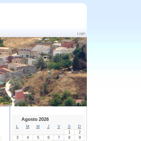
Login
Agosto 2026
L
M
M
J
V
S
D
1
2
3
4
5
6
7
8
9