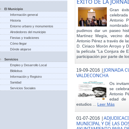
EXITO DE LA JORN
El Municipio
Gran éxit
celebrada
Información general
Antonio P
Historia
nombrado h
Entorno urbano y monumentos
pudimos dar un paseo hist
Alrededores del municipio
Martínez Megía, vecino d
Fiestas y tradiciones
Antonio Pérez a través de la
Cómo llegar
D. Ciriaco Morón Arroyo y D
Dónde alojarse
la película "La Conjura de 
participación por parte de los
Servicios
Empleo y Desarrollo Local
|
JORNADA CU
19-09-2016
Bibliobus
VALDECONCHA
Información y Registro
Sanidad
Os invitam
Servicios Sociales
se celebr
Antonio Pé
edad de 
estudios ...
Leer Más
|
ADJUDICACI
01-07-2016
MUNICIPAL Y DE LAS DO
AYUNTAMIENTO PARA DE