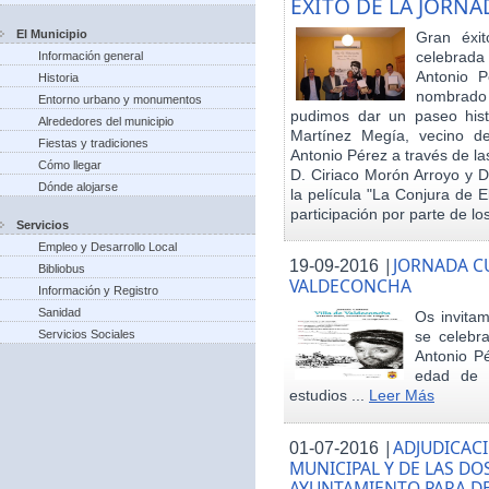
EXITO DE LA JORN
El Municipio
Gran éxit
celebrada
Información general
Antonio P
Historia
nombrado h
Entorno urbano y monumentos
pudimos dar un paseo hist
Alrededores del municipio
Martínez Megía, vecino d
Fiestas y tradiciones
Antonio Pérez a través de la
Cómo llegar
D. Ciriaco Morón Arroyo y D
Dónde alojarse
la película "La Conjura de 
participación por parte de los
Servicios
Empleo y Desarrollo Local
|
JORNADA CU
19-09-2016
Bibliobus
VALDECONCHA
Información y Registro
Sanidad
Os invitam
Servicios Sociales
se celebr
Antonio Pé
edad de 
estudios ...
Leer Más
|
ADJUDICACI
01-07-2016
MUNICIPAL Y DE LAS DO
AYUNTAMIENTO PARA DE