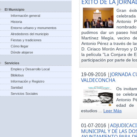
EXITO DE LA JORN
El Municipio
Gran éxit
celebrada
Información general
Antonio P
Historia
nombrado h
Entorno urbano y monumentos
pudimos dar un paseo hist
Alrededores del municipio
Martínez Megía, vecino d
Fiestas y tradiciones
Antonio Pérez a través de la
Cómo llegar
D. Ciriaco Morón Arroyo y D
Dónde alojarse
la película "La Conjura de 
participación por parte de los
Servicios
Empleo y Desarrollo Local
|
JORNADA CU
19-09-2016
Bibliobus
VALDECONCHA
Información y Registro
Sanidad
Os invitam
Servicios Sociales
se celebr
Antonio Pé
edad de 
estudios ...
Leer Más
|
ADJUDICACI
01-07-2016
MUNICIPAL Y DE LAS DO
AYUNTAMIENTO PARA DE