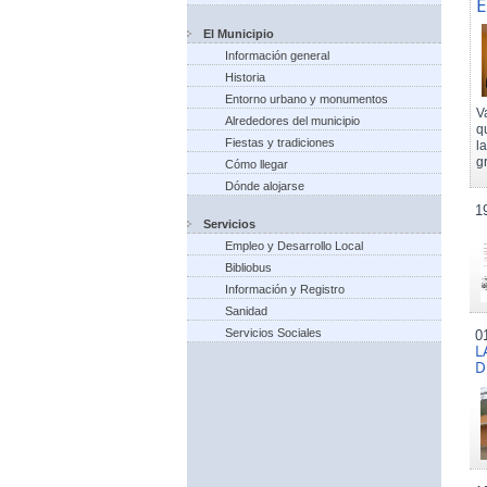
E
El Municipio
Información general
Historia
Entorno urbano y monumentos
V
Alrededores del municipio
q
Fiestas y tradiciones
l
g
Cómo llegar
Dónde alojarse
1
Servicios
Empleo y Desarrollo Local
Bibliobus
Información y Registro
Sanidad
Servicios Sociales
0
L
D