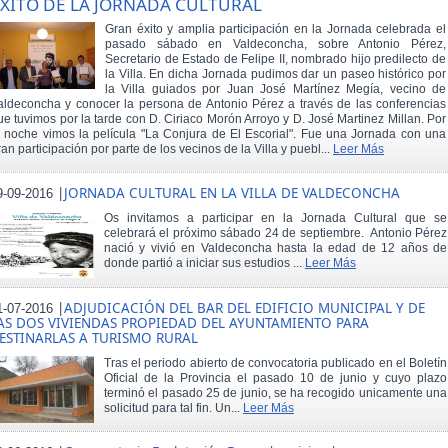
XITO DE LA JORNADA CULTURAL
Gran éxito y amplia participación en la Jornada celebrada el
pasado sábado en Valdeconcha, sobre Antonio Pérez,
Secretario de Estado de Felipe II, nombrado hijo predilecto de
la Villa. En dicha Jornada pudimos dar un paseo histórico por
la Villa guiados por Juan José Martínez Megía, vecino de
aldeconcha y conocer la persona de Antonio Pérez a través de las conferencias
ue tuvimos por la tarde con D. Ciriaco Morón Arroyo y D. José Martinez Millan. Por
a noche vimos la película "La Conjura de El Escorial". Fue una Jornada con una
ran participación por parte de los vecinos de la Villa y puebl...
Leer Más
|
JORNADA CULTURAL EN LA VILLA DE VALDECONCHA
9-09-2016
Os invitamos a participar en la Jornada Cultural que se
celebrará el próximo sábado 24 de septiembre. Antonio Pérez
nació y vivió en Valdeconcha hasta la edad de 12 años de
donde partió a iniciar sus estudios ...
Leer Más
|
ADJUDICACIÓN DEL BAR DEL EDIFICIO MUNICIPAL Y DE
1-07-2016
AS DOS VIVIENDAS PROPIEDAD DEL AYUNTAMIENTO PARA
ESTINARLAS A TURISMO RURAL
Tras el periodo abierto de convocatoria publicado en el Boletín
Oficial de la Provincia el pasado 10 de junio y cuyo plazo
terminó el pasado 25 de junio, se ha recogido unicamente una
solicitud para tal fin. Un...
Leer Más