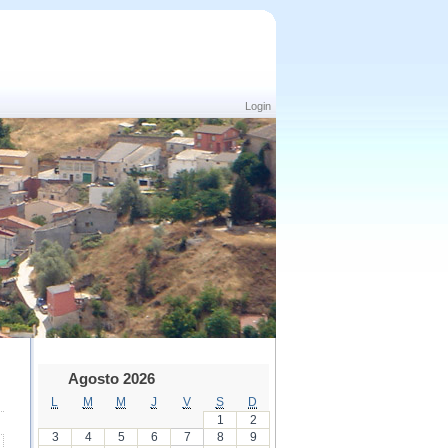
Login
Agosto 2026
L
M
M
J
V
S
D
1
2
3
4
5
6
7
8
9