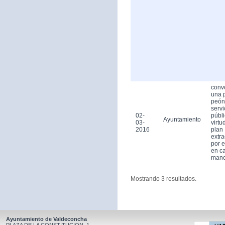
conv
una 
peón
servi
02-
públ
Ayuntamiento
03-
virtu
2016
plan
extra
por 
en ca
man
Mostrando 3 resultados.
Ayuntamiento de Valdeconcha