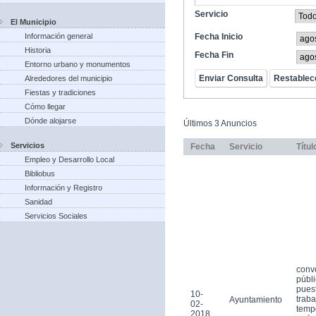
Servicio
El Municipio
Información general
Fecha Inicio
Historia
Fecha Fin
Entorno urbano y monumentos
Alrededores del municipio
Fiestas y tradiciones
Cómo llegar
Dónde alojarse
Últimos 3 Anuncios
Servicios
Fecha
Servicio
Títul
Empleo y Desarrollo Local
Bibliobus
Información y Registro
Sanidad
Servicios Sociales
conv
públi
pues
10-
traba
Ayuntamiento
02-
tempo
2018