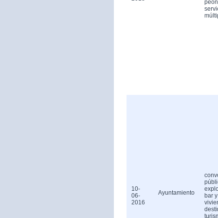
peón
servi
múlti
conv
públ
10-
expl
Ayuntamiento
06-
bar y
2016
vivi
dest
turis