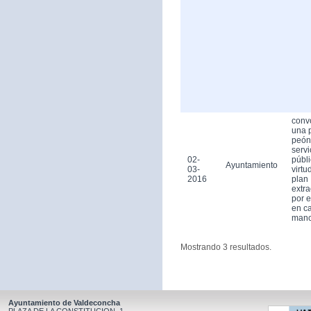
conv
una 
peón
servi
02-
públ
Ayuntamiento
03-
virtu
2016
plan
extra
por 
en ca
man
Mostrando 3 resultados.
Ayuntamiento de Valdeconcha