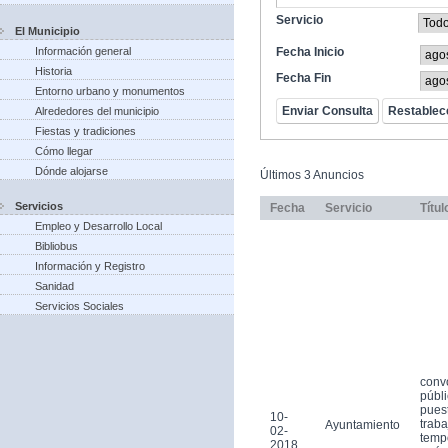
Servicio
El Municipio
Información general
Fecha Inicio
Historia
Fecha Fin
Entorno urbano y monumentos
Alrededores del municipio
Fiestas y tradiciones
Cómo llegar
Dónde alojarse
Últimos 3 Anuncios
Servicios
Fecha
Servicio
Títul
Empleo y Desarrollo Local
Bibliobus
Información y Registro
Sanidad
Servicios Sociales
conv
públi
pues
10-
traba
Ayuntamiento
02-
tempo
2018