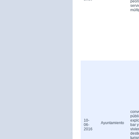
peón
servi
múlti
conv
públ
10-
expl
Ayuntamiento
06-
bar y
2016
vivi
dest
turis