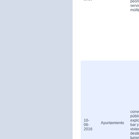
peón
servi
múlti
conv
públ
10-
expl
Ayuntamiento
06-
bar y
2016
vivi
dest
turis