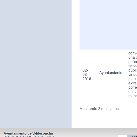
conv
una 
peón
servi
02-
públ
Ayuntamiento
03-
virtu
2016
plan
extra
por 
en ca
man
Mostrando 3 resultados.
Ayuntamiento de Valdeconcha