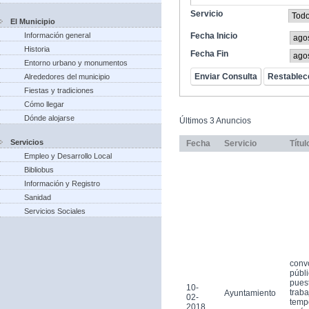
Servicio
El Municipio
Información general
Fecha Inicio
Historia
Fecha Fin
Entorno urbano y monumentos
Alrededores del municipio
Fiestas y tradiciones
Cómo llegar
Dónde alojarse
Últimos 3 Anuncios
Servicios
Fecha
Servicio
Títul
Empleo y Desarrollo Local
Bibliobus
Información y Registro
Sanidad
Servicios Sociales
conv
públi
pues
10-
traba
Ayuntamiento
02-
tempo
2018