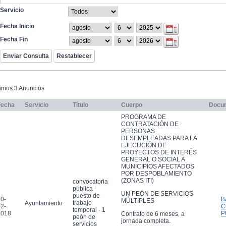
Servicio
Fecha Inicio
Fecha Fin
timos 3 Anuncios
Fecha
Servicio
Título
Cuerpo
Docu
PROGRAMA DE
CONTRATACIÓN DE
PERSONAS
DESEMPLEADAS PARA LA
EJECUCIÓN DE
PROYECTOS DE INTERÉS
GENERAL O SOCIAL A
MUNICIPIOS AFECTADOS
POR DESPOBLAMIENTO
(ZONAS ITI)
convocatoria
pública -
UN PEÓN DE SERVICIOS
puesto de
0-
B
MÚLTIPLES
trabajo
Ayuntamiento
2-
C
temporal - 1
2018
P
Contrato de 6 meses, a
peón de
jornada completa.
servicios