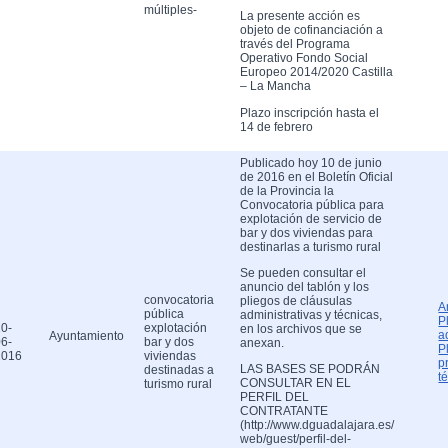
múltiples-
La presente acción es
objeto de cofinanciación a
través del Programa
Operativo Fondo Social
Europeo 2014/2020 Castilla
– La Mancha
Plazo inscripción hasta el
14 de febrero
Publicado hoy 10 de junio
de 2016 en el Boletín Oficial
de la Provincia la
Convocatoria pública para
explotación de servicio de
bar y dos viviendas para
destinarlas a turismo rural
Se pueden consultar el
anuncio del tablón y los
convocatoria
pliegos de cláusulas
A
pública
administrativas y técnicas,
P
0-
explotación
en los archivos que se
a
Ayuntamiento
6-
bar y dos
anexan.
P
2016
viviendas
p
LAS BASES SE PODRÁN
destinadas a
t
CONSULTAR EN EL
turismo rural
PERFIL DEL
CONTRATANTE
(http://www.dguadalajara.es/
web/guest/perfil-del-