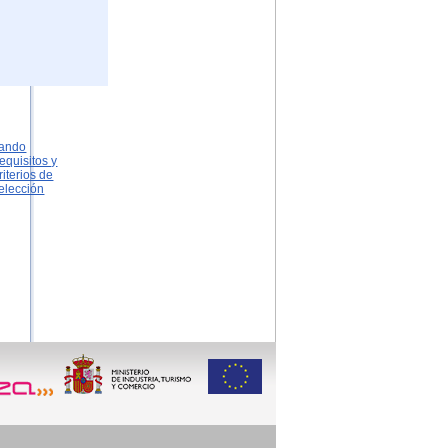
ando
equisitos y
riterios de
elección