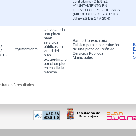
contratante) O EN EL
AYUNTAMIENTO EN
HORARIO DE SECRETARÍA
(MIÉRCOLES DE 9 A 14H Y
JUEVES DE 17 A 20H)
convocatoria
una plaza
peón
Bando-Convocatoria
servicios
B
Pública para la contratación
2-
públicos en
R
Ayuntamiento
de una plaza de Peón de
3-
virtud del
C
Servicios Públicos
2016
plan
S
Municipales
extraordinario
por el empleo
en castilla la
mancha
strando 3 resultados.