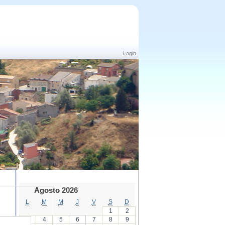
Login
Agosto 2026
L
M
M
J
V
S
D
1
2
3
4
5
6
7
8
9