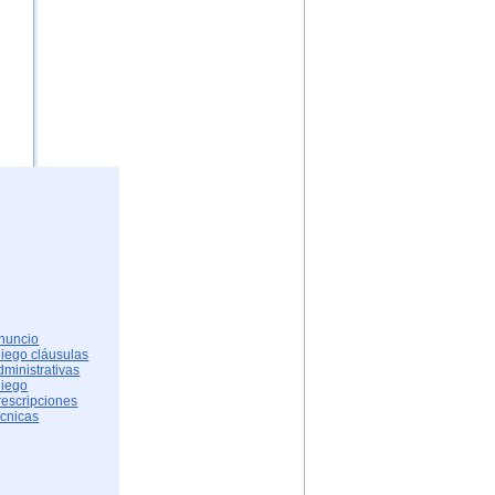
nuncio
liego cláusulas
dministrativas
liego
rescripciones
écnicas