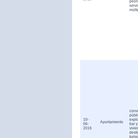
peón
servi
múlti
conv
públ
10-
expl
Ayuntamiento
06-
bar y
2016
vivi
dest
turis