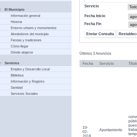
Servicio
El Municipio
Información general
Fecha Inicio
Historia
Fecha Fin
Entorno urbano y monumentos
Alrededores del municipio
Fiestas y tradiciones
Cómo llegar
Dónde alojarse
Últimos 3 Anuncios
Servicios
Fecha
Servicio
Títul
Empleo y Desarrollo Local
Bibliobus
Información y Registro
Sanidad
Servicios Sociales
conv
públi
pues
10-
traba
Ayuntamiento
02-
tempo
2018