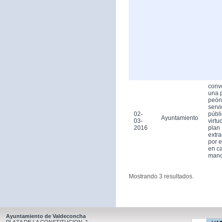
conv
una 
peón
servi
02-
públ
Ayuntamiento
03-
virtu
2016
plan
extra
por 
en ca
man
Mostrando 3 resultados.
Ayuntamiento de Valdeconcha