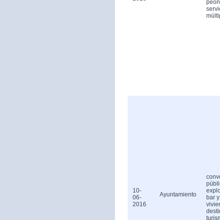
peón
servi
múlti
conv
públ
10-
expl
Ayuntamiento
06-
bar y
2016
vivi
dest
turis