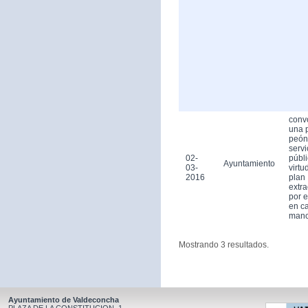
conv
una 
peón
servi
02-
públ
Ayuntamiento
03-
virtu
2016
plan
extra
por 
en ca
man
Mostrando 3 resultados.
Ayuntamiento de Valdeconcha