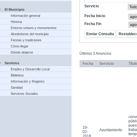
Servicio
El Municipio
Información general
Fecha Inicio
Historia
Fecha Fin
Entorno urbano y monumentos
Alrededores del municipio
Fiestas y tradiciones
Cómo llegar
Dónde alojarse
Últimos 3 Anuncios
Servicios
Fecha
Servicio
Títul
Empleo y Desarrollo Local
Bibliobus
Información y Registro
Sanidad
Servicios Sociales
conv
públi
pues
10-
traba
Ayuntamiento
02-
tempo
2018