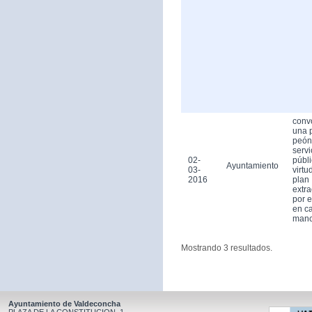
conv
una 
peón
servi
02-
públ
Ayuntamiento
03-
virtu
2016
plan
extra
por 
en ca
man
Mostrando 3 resultados.
Ayuntamiento de Valdeconcha