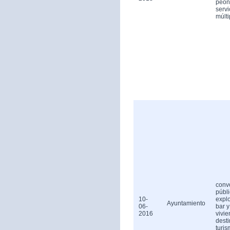
peón
servi
múlti
conv
públ
10-
expl
Ayuntamiento
06-
bar y
2016
vivi
dest
turis