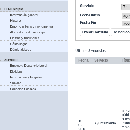
Servicio
El Municipio
Información general
Fecha Inicio
Historia
Fecha Fin
Entorno urbano y monumentos
Alrededores del municipio
Fiestas y tradiciones
Cómo llegar
Dónde alojarse
Últimos 3 Anuncios
Servicios
Fecha
Servicio
Títul
Empleo y Desarrollo Local
Bibliobus
Información y Registro
Sanidad
Servicios Sociales
conv
públi
pues
10-
traba
Ayuntamiento
02-
tempo
2018