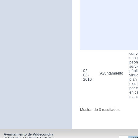
conv
una 
peón
servi
02-
públ
Ayuntamiento
03-
virtu
2016
plan
extra
por 
en ca
man
Mostrando 3 resultados.
Ayuntamiento de Valdeconcha