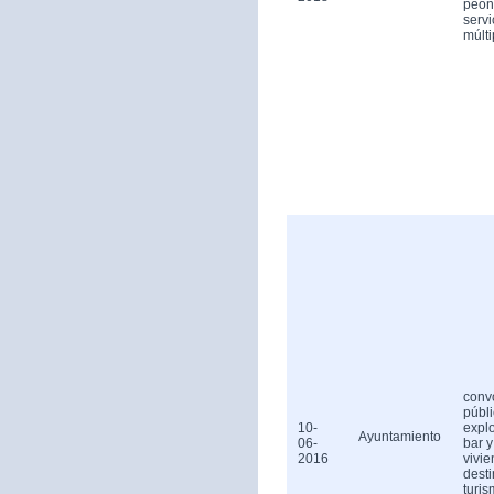
peón
servi
múlti
conv
públ
10-
expl
Ayuntamiento
06-
bar y
2016
vivi
dest
turis