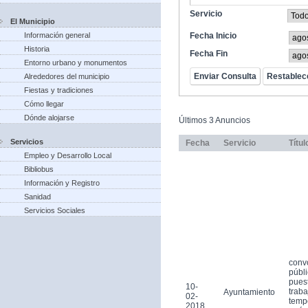
Servicio
El Municipio
Información general
Fecha Inicio
Historia
Fecha Fin
Entorno urbano y monumentos
Alrededores del municipio
Fiestas y tradiciones
Cómo llegar
Dónde alojarse
Últimos 3 Anuncios
Servicios
Fecha
Servicio
Títul
Empleo y Desarrollo Local
Bibliobus
Información y Registro
Sanidad
Servicios Sociales
conv
públi
pues
10-
traba
Ayuntamiento
02-
tempo
2018