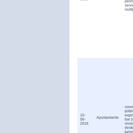
peón
servi
múlti
conv
públ
10-
expl
Ayuntamiento
06-
bar y
2016
vivi
dest
turis