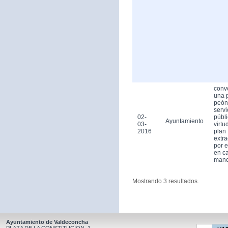
conv
una 
peón
servi
02-
públ
Ayuntamiento
03-
virtu
2016
plan
extra
por 
en ca
man
Mostrando 3 resultados.
Ayuntamiento de Valdeconcha