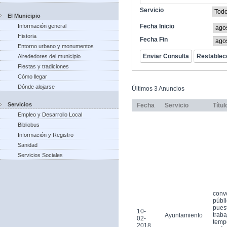
Servicio
El Municipio
Información general
Fecha Inicio
Historia
Fecha Fin
Entorno urbano y monumentos
Alrededores del municipio
Fiestas y tradiciones
Cómo llegar
Dónde alojarse
Últimos 3 Anuncios
Servicios
Fecha
Servicio
Títul
Empleo y Desarrollo Local
Bibliobus
Información y Registro
Sanidad
Servicios Sociales
conv
públi
pues
10-
traba
Ayuntamiento
02-
tempo
2018