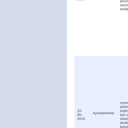
peón
servi
múlti
conv
públ
10-
expl
Ayuntamiento
06-
bar y
2016
vivi
dest
turis