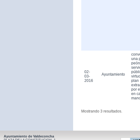
conv
una 
peón
servi
02-
públ
Ayuntamiento
03-
virtu
2016
plan
extra
por 
en ca
man
Mostrando 3 resultados.
Ayuntamiento de Valdeconcha