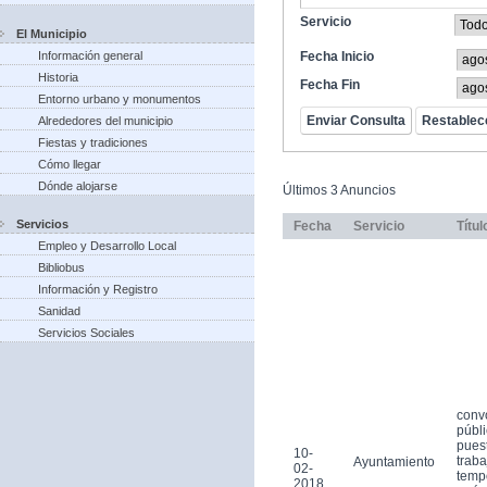
Servicio
El Municipio
Información general
Fecha Inicio
Historia
Fecha Fin
Entorno urbano y monumentos
Alrededores del municipio
Fiestas y tradiciones
Cómo llegar
Dónde alojarse
Últimos 3 Anuncios
Servicios
Fecha
Servicio
Títul
Empleo y Desarrollo Local
Bibliobus
Información y Registro
Sanidad
Servicios Sociales
conv
públi
pues
10-
traba
Ayuntamiento
02-
tempo
2018