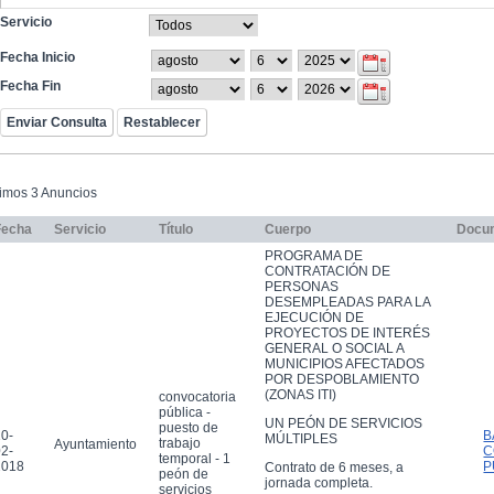
Servicio
Fecha Inicio
Fecha Fin
timos 3 Anuncios
Fecha
Servicio
Título
Cuerpo
Docu
PROGRAMA DE
CONTRATACIÓN DE
PERSONAS
DESEMPLEADAS PARA LA
EJECUCIÓN DE
PROYECTOS DE INTERÉS
GENERAL O SOCIAL A
MUNICIPIOS AFECTADOS
POR DESPOBLAMIENTO
(ZONAS ITI)
convocatoria
pública -
UN PEÓN DE SERVICIOS
puesto de
0-
B
MÚLTIPLES
trabajo
Ayuntamiento
2-
C
temporal - 1
2018
P
Contrato de 6 meses, a
peón de
jornada completa.
servicios