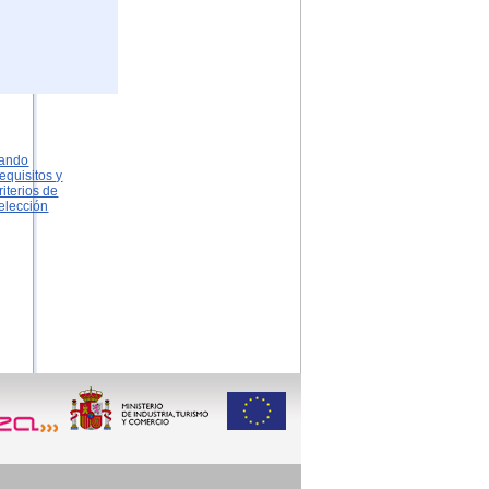
ando
equisitos y
riterios de
elección