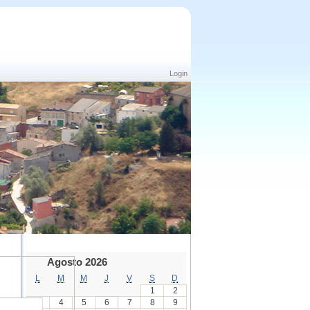
Login
Agosto 2026
L
M
M
J
V
S
D
1
2
3
4
5
6
7
8
9