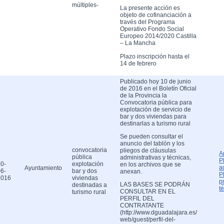
múltiples-
La presente acción es
objeto de cofinanciación a
través del Programa
Operativo Fondo Social
Europeo 2014/2020 Castilla
– La Mancha
Plazo inscripción hasta el
14 de febrero
Publicado hoy 10 de junio
de 2016 en el Boletín Oficial
de la Provincia la
Convocatoria pública para
explotación de servicio de
bar y dos viviendas para
destinarlas a turismo rural
Se pueden consultar el
anuncio del tablón y los
convocatoria
pliegos de cláusulas
A
pública
administrativas y técnicas,
P
0-
explotación
en los archivos que se
a
Ayuntamiento
6-
bar y dos
anexan.
P
2016
viviendas
p
LAS BASES SE PODRÁN
destinadas a
t
CONSULTAR EN EL
turismo rural
PERFIL DEL
CONTRATANTE
(http://www.dguadalajara.es/
web/guest/perfil-del-