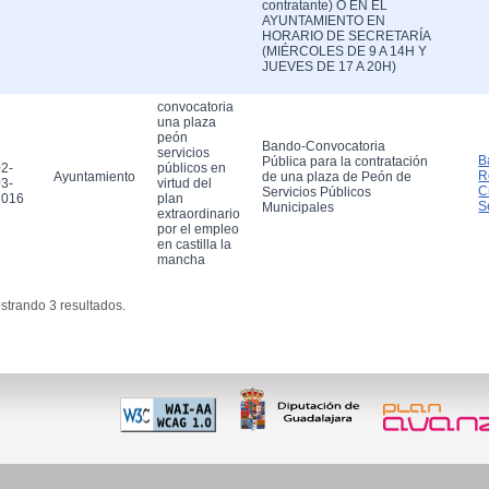
contratante) O EN EL
AYUNTAMIENTO EN
HORARIO DE SECRETARÍA
(MIÉRCOLES DE 9 A 14H Y
JUEVES DE 17 A 20H)
convocatoria
una plaza
peón
Bando-Convocatoria
servicios
B
Pública para la contratación
2-
públicos en
R
Ayuntamiento
de una plaza de Peón de
3-
virtud del
C
Servicios Públicos
2016
plan
S
Municipales
extraordinario
por el empleo
en castilla la
mancha
strando 3 resultados.