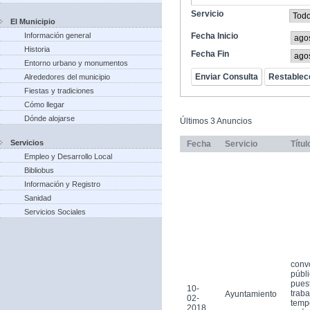
Servicio
El Municipio
Información general
Fecha Inicio
Historia
Fecha Fin
Entorno urbano y monumentos
Alrededores del municipio
Fiestas y tradiciones
Cómo llegar
Dónde alojarse
Últimos 3 Anuncios
Servicios
Fecha
Servicio
Títul
Empleo y Desarrollo Local
Bibliobus
Información y Registro
Sanidad
Servicios Sociales
conv
públi
pues
10-
traba
Ayuntamiento
02-
tempo
2018