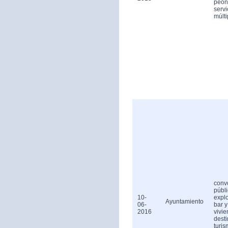
peón
servi
múlti
conv
públ
10-
expl
Ayuntamiento
06-
bar y
2016
vivi
dest
turis