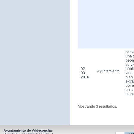
conv
una 
peón
servi
02-
públ
Ayuntamiento
03-
virtu
2016
plan
extra
por 
en ca
man
Mostrando 3 resultados.
Ayuntamiento de Valdeconcha