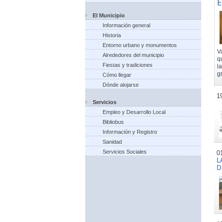
E
El Municipio
Información general
Historia
Entorno urbano y monumentos
V
Alrededores del municipio
q
Fiestas y tradiciones
l
g
Cómo llegar
Dónde alojarse
1
Servicios
Empleo y Desarrollo Local
Bibliobus
Información y Registro
Sanidad
Servicios Sociales
0
L
D