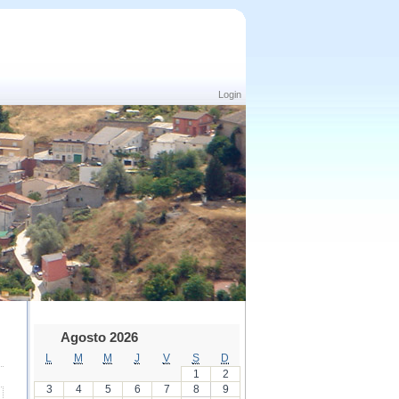
Login
Agosto 2026
L
M
M
J
V
S
D
1
2
3
4
5
6
7
8
9