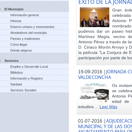
EXITO DE LA JORN
El Municipio
Gran éxit
celebrada
Información general
Antonio P
Historia
nombrado h
Entorno urbano y monumentos
pudimos dar un paseo hist
Alrededores del municipio
Martínez Megía, vecino d
Fiestas y tradiciones
Antonio Pérez a través de la
Cómo llegar
D. Ciriaco Morón Arroyo y D
Dónde alojarse
la película "La Conjura de 
participación por parte de los
Servicios
Empleo y Desarrollo Local
|
JORNADA CU
19-09-2016
Bibliobus
VALDECONCHA
Información y Registro
Sanidad
Os invitam
Servicios Sociales
se celebr
Antonio Pé
edad de 
estudios ...
Leer Más
|
ADJUDICACI
01-07-2016
MUNICIPAL Y DE LAS DO
AYUNTAMIENTO PARA DE