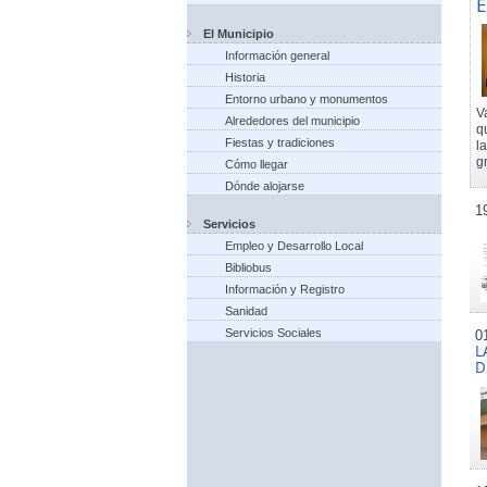
E
El Municipio
Información general
Historia
Entorno urbano y monumentos
V
Alrededores del municipio
q
Fiestas y tradiciones
l
g
Cómo llegar
Dónde alojarse
1
Servicios
Empleo y Desarrollo Local
Bibliobus
Información y Registro
Sanidad
Servicios Sociales
0
L
D