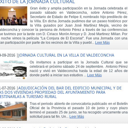
XITO DE LA JORNADA CULTURAL
Gran éxito y amplia participación en la Jornada celebrada el
pasado sábado en Valdeconcha, sobre Antonio Pérez,
Secretario de Estado de Felipe II, nombrado hijo predilecto de
la Villa. En dicha Jornada pudimos dar un paseo histórico por
la Villa guiados por Juan José Martínez Megía, vecino de
aldeconcha y conocer la persona de Antonio Pérez a través de las conferencias
ue tuvimos por la tarde con D. Ciriaco Morón Arroyo y D. José Martinez Millan. Por
a noche vimos la película "La Conjura de El Escorial". Fue una Jornada con una
ran participación por parte de los vecinos de la Villa y puebl...
Leer Más
|
JORNADA CULTURAL EN LA VILLA DE VALDECONCHA
9-09-2016
Os invitamos a participar en la Jornada Cultural que se
celebrará el próximo sábado 24 de septiembre. Antonio Pérez
nació y vivió en Valdeconcha hasta la edad de 12 años de
donde partió a iniciar sus estudios ...
Leer Más
|
ADJUDICACIÓN DEL BAR DEL EDIFICIO MUNICIPAL Y DE
1-07-2016
AS DOS VIVIENDAS PROPIEDAD DEL AYUNTAMIENTO PARA
ESTINARLAS A TURISMO RURAL
Tras el periodo abierto de convocatoria publicado en el Boletín
Oficial de la Provincia el pasado 10 de junio y cuyo plazo
terminó el pasado 25 de junio, se ha recogido unicamente una
solicitud para tal fin. Un...
Leer Más