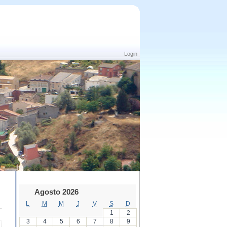
Login
Agosto 2026
L
M
M
J
V
S
D
1
2
3
4
5
6
7
8
9