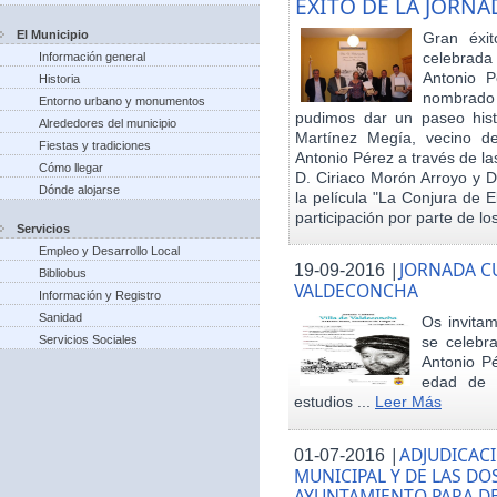
EXITO DE LA JORN
El Municipio
Gran éxit
celebrada
Información general
Antonio P
Historia
nombrado h
Entorno urbano y monumentos
pudimos dar un paseo hist
Alrededores del municipio
Martínez Megía, vecino d
Fiestas y tradiciones
Antonio Pérez a través de la
Cómo llegar
D. Ciriaco Morón Arroyo y D
Dónde alojarse
la película "La Conjura de 
participación por parte de los
Servicios
Empleo y Desarrollo Local
|
JORNADA CU
19-09-2016
Bibliobus
VALDECONCHA
Información y Registro
Sanidad
Os invitam
Servicios Sociales
se celebr
Antonio Pé
edad de 
estudios ...
Leer Más
|
ADJUDICACI
01-07-2016
MUNICIPAL Y DE LAS DO
AYUNTAMIENTO PARA DE