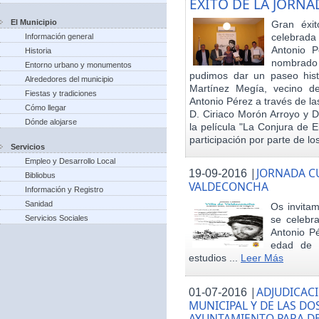
EXITO DE LA JORN
El Municipio
Gran éxit
celebrada
Información general
Antonio P
Historia
nombrado h
Entorno urbano y monumentos
pudimos dar un paseo hist
Alrededores del municipio
Martínez Megía, vecino d
Fiestas y tradiciones
Antonio Pérez a través de la
Cómo llegar
D. Ciriaco Morón Arroyo y D
Dónde alojarse
la película "La Conjura de 
participación por parte de los
Servicios
Empleo y Desarrollo Local
|
JORNADA CU
19-09-2016
Bibliobus
VALDECONCHA
Información y Registro
Sanidad
Os invitam
Servicios Sociales
se celebr
Antonio Pé
edad de 
estudios ...
Leer Más
|
ADJUDICACI
01-07-2016
MUNICIPAL Y DE LAS DO
AYUNTAMIENTO PARA DE