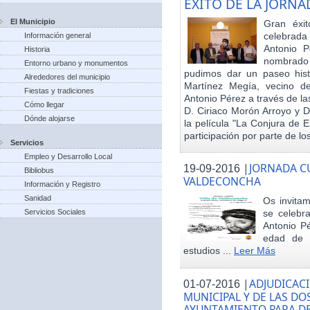
EXITO DE LA JORN
El Municipio
Gran éxit
celebrada
Información general
Antonio P
Historia
nombrado h
Entorno urbano y monumentos
pudimos dar un paseo hist
Alrededores del municipio
Martínez Megía, vecino d
Fiestas y tradiciones
Antonio Pérez a través de la
Cómo llegar
D. Ciriaco Morón Arroyo y D
Dónde alojarse
la película "La Conjura de 
participación por parte de los
Servicios
Empleo y Desarrollo Local
|
JORNADA CU
19-09-2016
Bibliobus
VALDECONCHA
Información y Registro
Sanidad
Os invitam
Servicios Sociales
se celebr
Antonio Pé
edad de 
estudios ...
Leer Más
|
ADJUDICACI
01-07-2016
MUNICIPAL Y DE LAS DO
AYUNTAMIENTO PARA DE