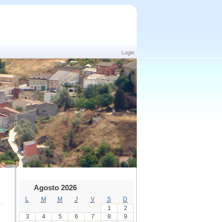
Login
Agosto 2026
L
M
M
J
V
S
D
1
2
3
4
5
6
7
8
9