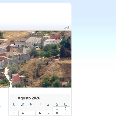
Login
Agosto 2026
L
M
M
J
V
S
D
1
2
3
4
5
6
7
8
9