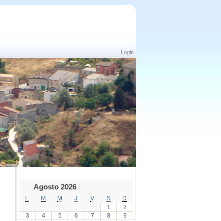
Login
Agosto 2026
L
M
M
J
V
S
D
1
2
3
4
5
6
7
8
9