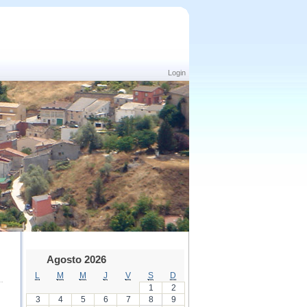
Login
Agosto 2026
L
M
M
J
V
S
D
1
2
3
4
5
6
7
8
9