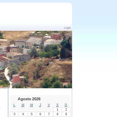
Login
Agosto 2026
L
M
M
J
V
S
D
1
2
3
4
5
6
7
8
9