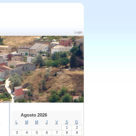
Login
Agosto 2026
L
M
M
J
V
S
D
1
2
3
4
5
6
7
8
9