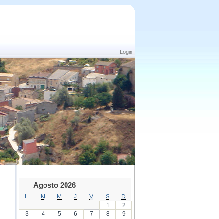
Login
Agosto 2026
L
M
M
J
V
S
D
1
2
3
4
5
6
7
8
9