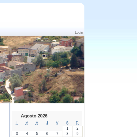
Login
Agosto 2026
L
M
M
J
V
S
D
1
2
3
4
5
6
7
8
9