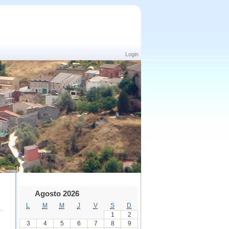
Login
Agosto 2026
L
M
M
J
V
S
D
1
2
3
4
5
6
7
8
9