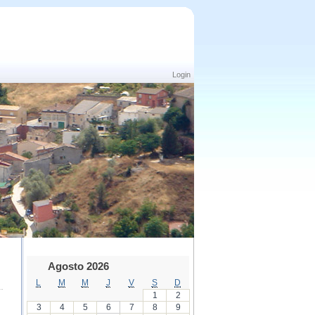
Login
Agosto 2026
L
M
M
J
V
S
D
1
2
3
4
5
6
7
8
9