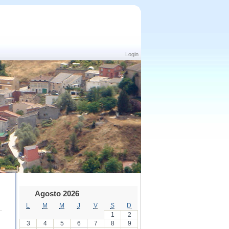
Login
Agosto 2026
L
M
M
J
V
S
D
1
2
3
4
5
6
7
8
9