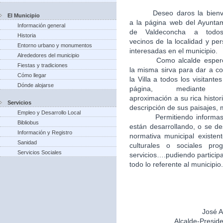
Deseo daros la bien
El Municipio
a la página web del Ayunta
Información general
de Valdeconcha a todo
Historia
vecinos de la localidad y pe
Entorno urbano y monumentos
interesadas en el municipio.
Alrededores del municipio
Como alcalde esper
Fiestas y tradiciones
la misma sirva para dar a c
Cómo llegar
la Villa a todos los visitantes
Dónde alojarse
página, mediante
aproximación a su rica histori
Servicios
descripción de sus paisajes,
Empleo y Desarrollo Local
Permitiendo informas
Bibliobus
están desarrollando, o se de
Información y Registro
normativa municipal existent
Sanidad
culturales o sociales pr
Servicios Sociales
servicios….pudiendo particip
todo lo referente al municipio.
José A
Alcalde-Presid