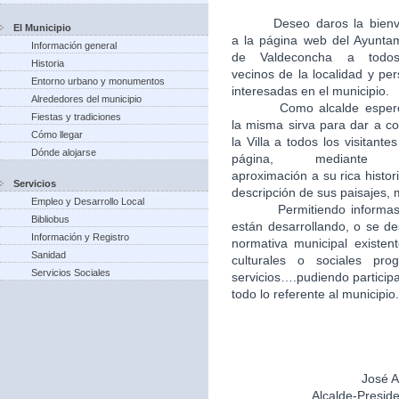
Deseo daros la bien
El Municipio
a la página web del Ayunta
Información general
de Valdeconcha a todo
Historia
vecinos de la localidad y pe
Entorno urbano y monumentos
interesadas en el municipio.
Alrededores del municipio
Como alcalde esper
Fiestas y tradiciones
la misma sirva para dar a c
Cómo llegar
la Villa a todos los visitantes
Dónde alojarse
página, mediante
aproximación a su rica histori
Servicios
descripción de sus paisajes,
Empleo y Desarrollo Local
Permitiendo informas
Bibliobus
están desarrollando, o se de
Información y Registro
normativa municipal existent
Sanidad
culturales o sociales pr
Servicios Sociales
servicios….pudiendo particip
todo lo referente al municipio.
José A
Alcalde-Presid