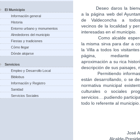
Deseo daros la bien
El Municipio
a la página web del Ayunta
Información general
de Valdeconcha a todo
Historia
vecinos de la localidad y pe
Entorno urbano y monumentos
interesadas en el municipio.
Alrededores del municipio
Como alcalde esper
Fiestas y tradiciones
la misma sirva para dar a c
Cómo llegar
la Villa a todos los visitantes
Dónde alojarse
página, mediante
aproximación a su rica histori
Servicios
descripción de sus paisajes,
Empleo y Desarrollo Local
Permitiendo informas
Bibliobus
están desarrollando, o se de
Información y Registro
normativa municipal existent
Sanidad
culturales o sociales pr
Servicios Sociales
servicios….pudiendo particip
todo lo referente al municipio.
José A
Alcalde-Presid