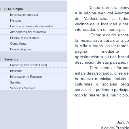
Deseo daros la bien
El Municipio
a la página web del Ayunta
Información general
de Valdeconcha a todo
Historia
vecinos de la localidad y pe
Entorno urbano y monumentos
interesadas en el municipio.
Alrededores del municipio
Como alcalde esper
Fiestas y tradiciones
la misma sirva para dar a c
Cómo llegar
la Villa a todos los visitantes
Dónde alojarse
página, mediante
aproximación a su rica histori
Servicios
descripción de sus paisajes,
Empleo y Desarrollo Local
Permitiendo informas
Bibliobus
están desarrollando, o se de
Información y Registro
normativa municipal existent
Sanidad
culturales o sociales pr
Servicios Sociales
servicios….pudiendo particip
todo lo referente al municipio.
José A
Alcalde-Presid