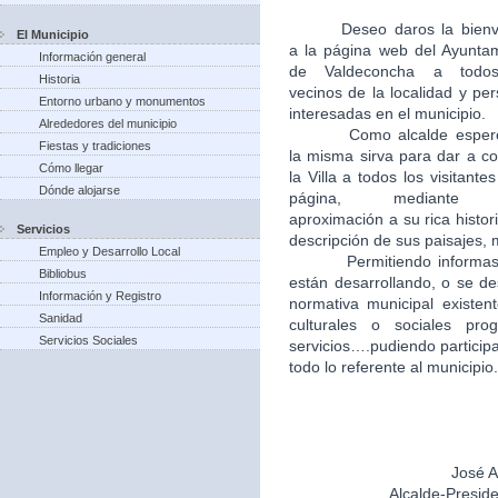
Deseo daros la bien
El Municipio
a la página web del Ayunta
Información general
de Valdeconcha a todo
Historia
vecinos de la localidad y pe
Entorno urbano y monumentos
interesadas en el municipio.
Alrededores del municipio
Como alcalde esper
Fiestas y tradiciones
la misma sirva para dar a c
Cómo llegar
la Villa a todos los visitantes
Dónde alojarse
página, mediante
aproximación a su rica histori
Servicios
descripción de sus paisajes,
Empleo y Desarrollo Local
Permitiendo informas
Bibliobus
están desarrollando, o se de
Información y Registro
normativa municipal existent
Sanidad
culturales o sociales pr
Servicios Sociales
servicios….pudiendo particip
todo lo referente al municipio.
José A
Alcalde-Presid