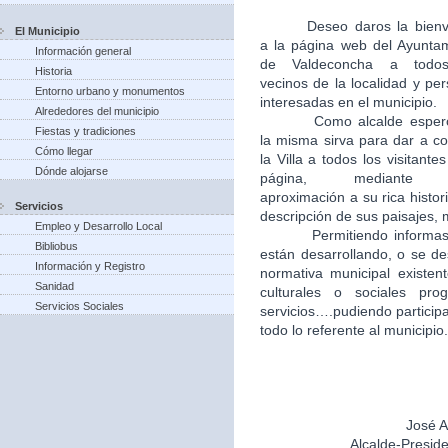
Deseo daros la bien
El Municipio
a la página web del Ayunta
Información general
de Valdeconcha a todo
Historia
vecinos de la localidad y pe
Entorno urbano y monumentos
interesadas en el municipio.
Alrededores del municipio
Como alcalde esper
Fiestas y tradiciones
la misma sirva para dar a c
Cómo llegar
la Villa a todos los visitantes
Dónde alojarse
página, mediante
aproximación a su rica histori
Servicios
descripción de sus paisajes,
Empleo y Desarrollo Local
Permitiendo informas
Bibliobus
están desarrollando, o se de
Información y Registro
normativa municipal existent
Sanidad
culturales o sociales pr
Servicios Sociales
servicios….pudiendo particip
todo lo referente al municipio.
José A
Alcalde-Presid