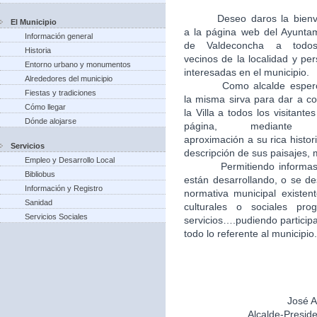
Deseo daros la bien
El Municipio
a la página web del Ayunta
Información general
de Valdeconcha a todo
Historia
vecinos de la localidad y pe
Entorno urbano y monumentos
interesadas en el municipio.
Alrededores del municipio
Como alcalde esper
Fiestas y tradiciones
la misma sirva para dar a c
Cómo llegar
la Villa a todos los visitantes
Dónde alojarse
página, mediante
aproximación a su rica histori
Servicios
descripción de sus paisajes,
Empleo y Desarrollo Local
Permitiendo informas
Bibliobus
están desarrollando, o se de
Información y Registro
normativa municipal existent
Sanidad
culturales o sociales pr
Servicios Sociales
servicios….pudiendo particip
todo lo referente al municipio.
José A
Alcalde-Presid