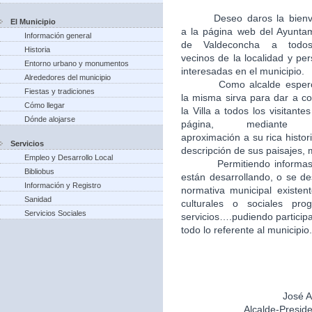
Deseo daros la bien
El Municipio
a la página web del Ayunta
Información general
de Valdeconcha a todo
Historia
vecinos de la localidad y pe
Entorno urbano y monumentos
interesadas en el municipio.
Alrededores del municipio
Como alcalde esper
Fiestas y tradiciones
la misma sirva para dar a c
Cómo llegar
la Villa a todos los visitantes
Dónde alojarse
página, mediante
aproximación a su rica histori
Servicios
descripción de sus paisajes,
Empleo y Desarrollo Local
Permitiendo informas
Bibliobus
están desarrollando, o se de
Información y Registro
normativa municipal existent
Sanidad
culturales o sociales pr
Servicios Sociales
servicios….pudiendo particip
todo lo referente al municipio.
José A
Alcalde-Presid