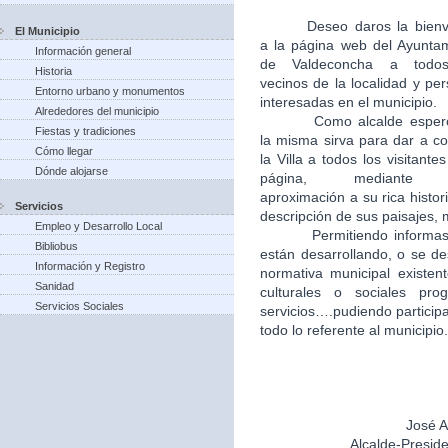
Deseo daros la bien
El Municipio
a la página web del Ayunta
Información general
de Valdeconcha a todo
Historia
vecinos de la localidad y pe
Entorno urbano y monumentos
interesadas en el municipio.
Alrededores del municipio
Como alcalde esper
Fiestas y tradiciones
la misma sirva para dar a c
Cómo llegar
la Villa a todos los visitantes
Dónde alojarse
página, mediante
aproximación a su rica histori
Servicios
descripción de sus paisajes,
Empleo y Desarrollo Local
Permitiendo informas
Bibliobus
están desarrollando, o se de
Información y Registro
normativa municipal existent
Sanidad
culturales o sociales pr
Servicios Sociales
servicios….pudiendo particip
todo lo referente al municipio.
José A
Alcalde-Presid